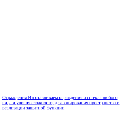
Ограждения
Изготавливаем ограждения из стекла любого
вида и уровня сложности, для зонирования пространства и
реализации защитной функции