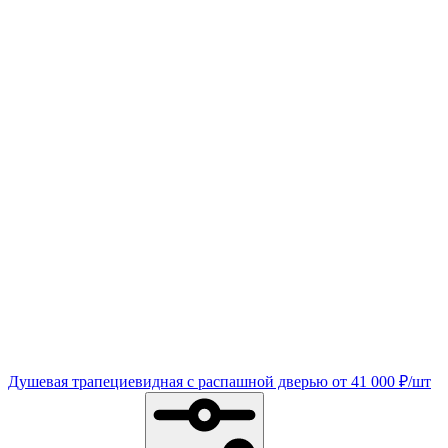
Душевая трапециевидная с распашной дверью
от
41 000
₽
/шт