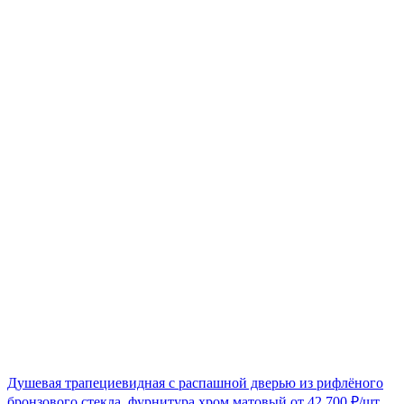
Душевая трапециевидная с распашной дверью из рифлёного
бронзового стекла, фурнитура хром матовый
от
42 700
₽
/шт